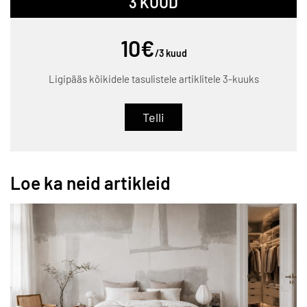
3 KUUD
10€
/3 kuud
Ligipääs kõikidele tasulistele artiklitele 3-kuuks
Telli
Loe ka neid artikleid