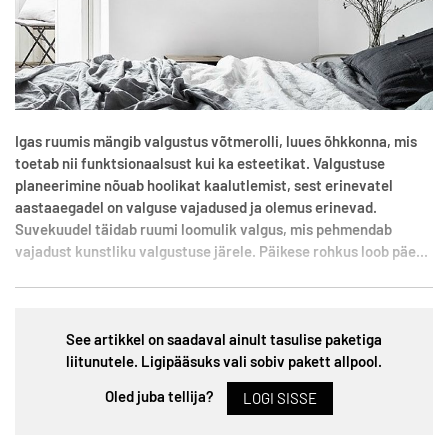
Igas ruumis mängib valgustus võtmerolli, luues õhkkonna, mis
toetab nii funktsionaalsust kui ka esteetikat. Valgustuse
planeerimine nõuab hoolikat kaalutlemist, sest erinevatel
aastaaegadel on valguse vajadused ja olemus erinevad.
Suvekuudel täidab ruumi loomulik valgus, mis pehmendab
vajadust kunstliku valgustuse järele. Päikese rohkus loob päe...
See artikkel on saadaval ainult tasulise paketiga
liitunutele. Ligipääsuks vali sobiv pakett allpool.
Oled juba tellija?
LOGI SISSE