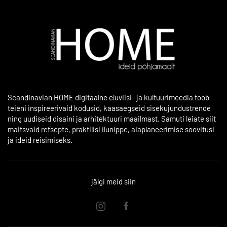
Scandinavian HOME digitaalne eluviisi- ja kultuurimeedia toob
teieni inspireerivaid kodusid, kaasaegseid sisekujundustrende
ning uudiseid disaini ja arhitektuuri maailmast. Samuti leiate siit
maitsvaid retsepte, praktilisi ilunippe, aiaplaneerimise soovitusi
ja ideid reisimiseks.
jälgi meid siin