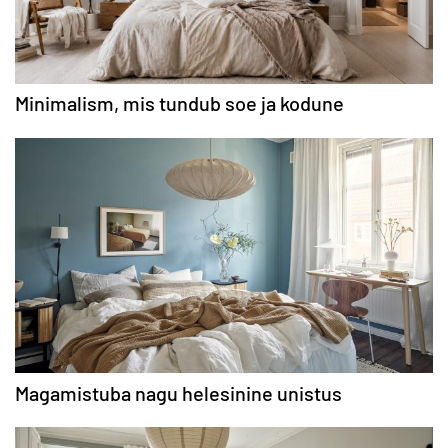
Minimalism, mis tundub soe ja kodune
Magamistuba nagu helesinine unistus