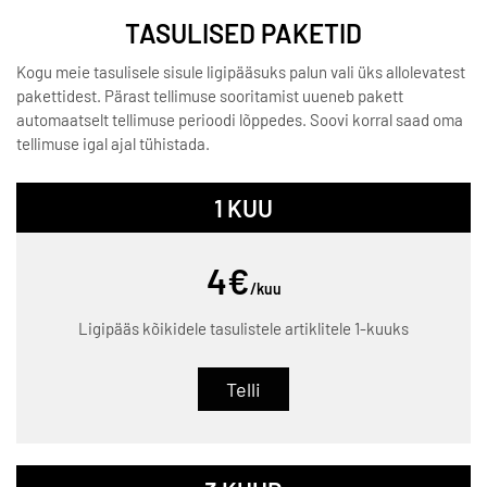
TASULISED PAKETID
Kogu meie tasulisele sisule ligipääsuks palun vali üks allolevatest
pakettidest. Pärast tellimuse sooritamist uueneb pakett
automaatselt tellimuse perioodi lõppedes. Soovi korral saad oma
tellimuse igal ajal tühistada.
1 KUU
4€
/kuu
Ligipääs kõikidele tasulistele artiklitele 1-kuuks
Telli