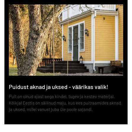
Puidust aknad ja uksed - väärikas valik!
Puit on olnud ajast aega kindel, tugev ja kestev materjal.
Kõikjal Eestis on säilinud maju, kus ees puitraamides aknad
ja uksed, millel vanust juba üle poole sajandi.