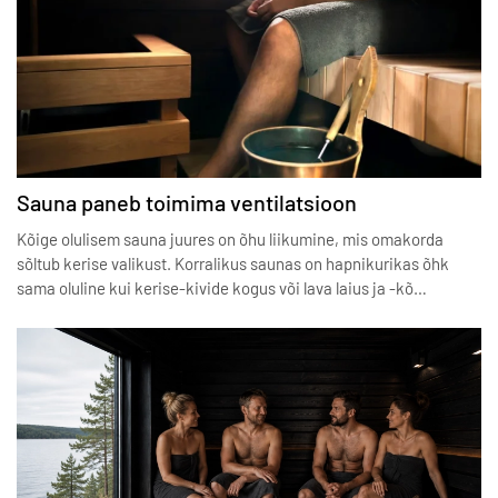
Sauna paneb toimima ventilatsioon
Kõige olulisem sauna juures on õhu liikumine, mis omakorda
sõltub kerise valikust. Korralikus saunas on hapnikurikas õhk
sama oluline kui kerise-kivide kogus või lava laius ja -kõ…