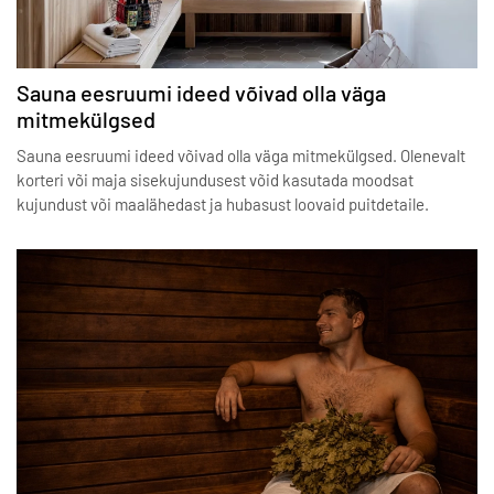
Sauna eesruumi ideed võivad olla väga
mitmekülgsed
Sauna eesruumi ideed võivad olla väga mitmekülgsed. Olenevalt
korteri või maja sisekujundusest võid kasutada moodsat
kujundust või maalähedast ja hubasust loovaid puitdetaile.