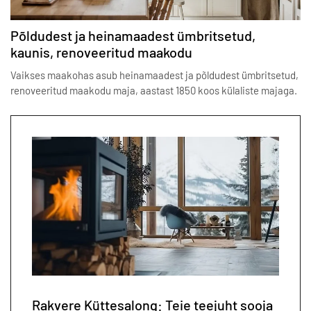
Põldudest ja heinamaadest ümbritsetud,
kaunis, renoveeritud maakodu
Vaikses maakohas asub heinamaadest ja põldudest ümbritsetud,
renoveeritud maakodu maja, aastast 1850 koos külaliste majaga.
Rakvere Küttesalong: Teie teejuht sooja