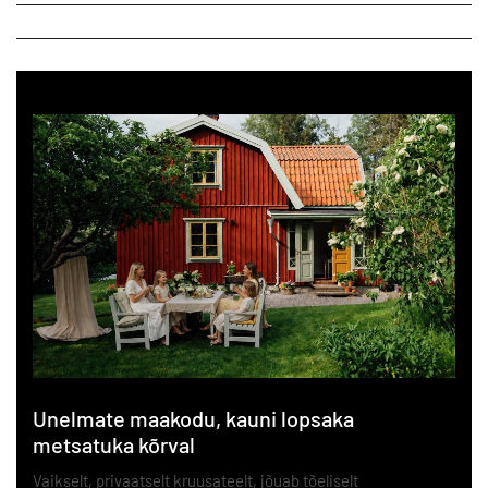
Unelmate maakodu, kauni lopsaka
metsatuka kõrval
Vaikselt, privaatselt kruusateelt, jõuab tõeliselt