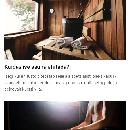
Kuidas ise sauna ehitada?
Isegi kui ehitustöid teostab selle ala spetsialist, oleks kasulik
saunaehitust planeerides ennast peamiste ehitusetappidega
eelnevalt kurssi viia.