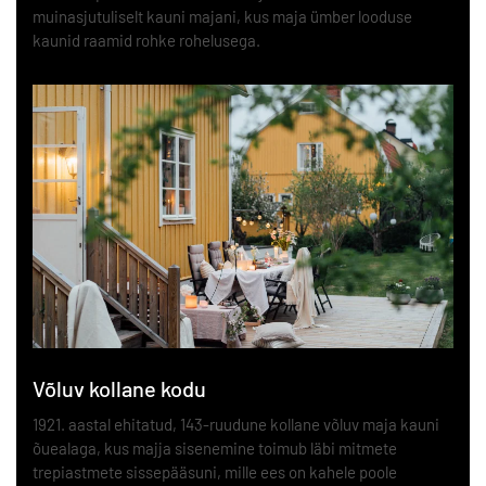
muinasjutuliselt kauni majani, kus maja ümber looduse
kaunid raamid rohke rohelusega.
Võluv kollane kodu
1921. aastal ehitatud, 143-ruudune kollane võluv maja kauni
õuealaga, kus majja sisenemine toimub läbi mitmete
trepiastmete sissepääsuni, mille ees on kahele poole