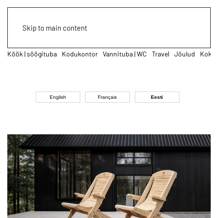
Skip to main content
a
Kodukontor
Vannituba | WC
Travel
Jõulud
Kokkamine | retseptid
English
Français
Eesti