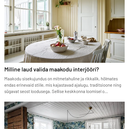
Milline laud valida maakodu interjööri?
Maakodu sisekujundus on mitmetahuline ja rikkalik, hõlmates
endas erinevaid stiile, mis kajastavad ajalugu, traditsioone ning
sügavat seost loodusega. Sellise keskkonna loomisel o…