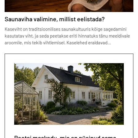
Saunaviha valimine, millist eelistada?
Kaseviht on traditsioonilises saunakultuuris kõige sagedamini
kasutatav viht, ja seda peetakse eriti hinnatuks tänu meeldivale
aroomile, mis tekib vihtlemisel. Kaselehed eraldavad…
Rootsi maakodu, mis on püsinud sama