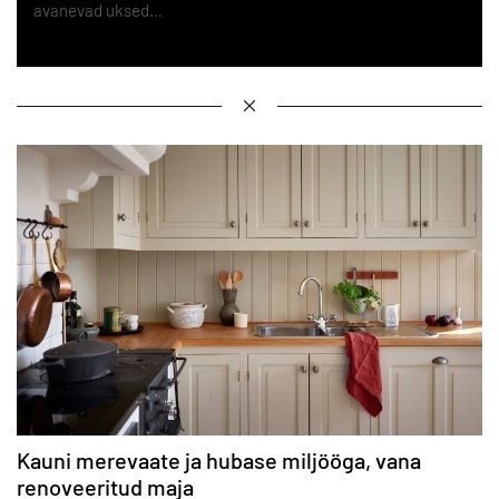
avanevad uksed…
Kauni merevaate ja hubase miljööga, vana
renoveeritud maja