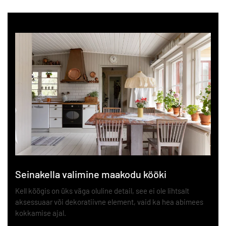
Seinakella valimine maakodu kööki
Kell köögis on üks väga oluline detail, see ei ole lihtsalt
aksessuaar või dekoratiivne element, vaid ka hea abimees
kokkamise ajal.