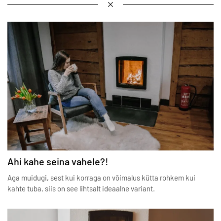
Ahi kahe seina vahele?!
Aga muidugi, sest kui korraga on võimalus kütta rohkem kui
kahte tuba, siis on see lihtsalt ideaalne variant.