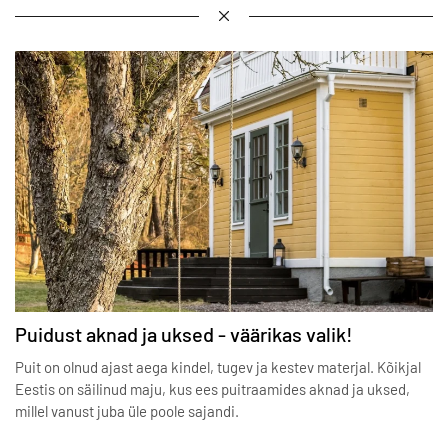
Puidust aknad ja uksed - väärikas valik!
Puit on olnud ajast aega kindel, tugev ja kestev materjal. Kõikjal
Eestis on säilinud maju, kus ees puitraamides aknad ja uksed,
millel vanust juba üle poole sajandi.