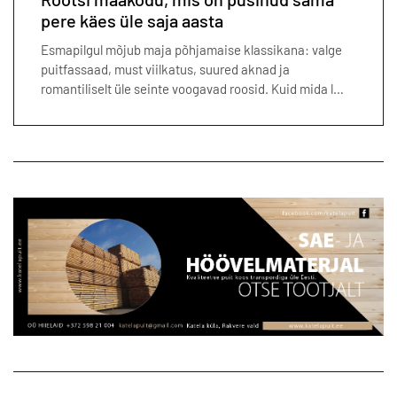
pere käes üle saja aasta
Esmapilgul mõjub maja põhjamaise klassikana: valge
puitfassaad, must viilkatus, suured aknad ja
romantiliselt üle seinte voogavad roosid. Kuid mida l…