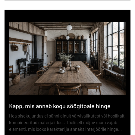
Kapp, mis annab kogu söögitoale hinge
Hea sisekujundus ei sünni ainult värvivalikutest või hoolikalt
kombineeritud materjalidest. Tõeliselt mõjuv ruum vajab
elementi, mis looks karakteri ja annaks interjöörile hinge…