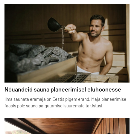
Nõuandeid sauna planeerimisel eluhoonesse
Ilma saunata eramaja on Eestis pigem erand. Maja planeerimise
faasis pole sauna paigutamisel suuremaid takistusi.