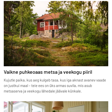
Vaikne puhkeoaas metsa ja veekogu piiril
Kujutle paika, kus aeg kulgeb tasa, kus iga aknast avanev vaade
on justkui maal – teie ees on üks armas suvila, mis asub
metsaserva ja veekogu lähedale jäävale künkale.