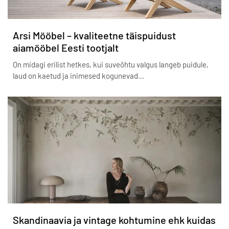
Arsi Mööbel – kvaliteetne täispuidust
aiamööbel Eesti tootjalt
On midagi erilist hetkes, kui suveõhtu valgus langeb puidule,
laud on kaetud ja inimesed kogunevad…
Skandinaavia ja vintage kohtumine ehk kuidas