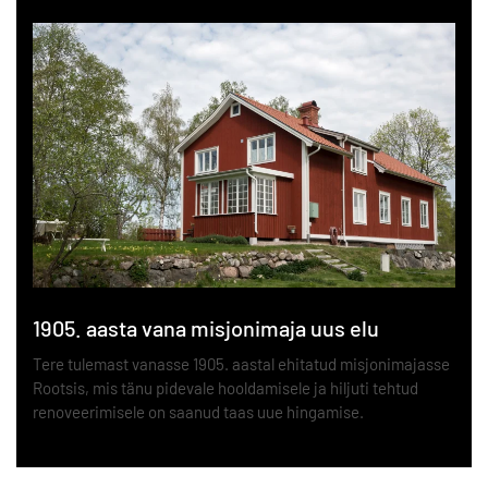
1905. aasta vana misjonimaja uus elu
Tere tulemast vanasse 1905. aastal ehitatud misjonimajasse
Rootsis, mis tänu pidevale hooldamisele ja hiljuti tehtud
renoveerimisele on saanud taas uue hingamise.