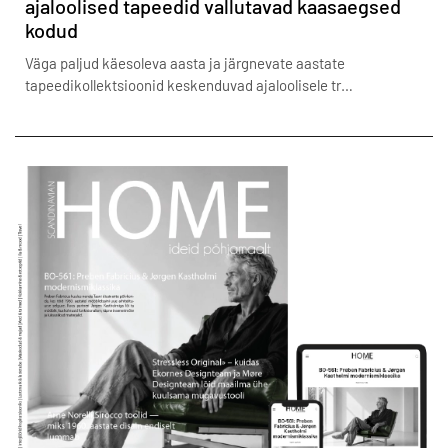
ajaloolised tapeedid vallutavad kaasaegsed
kodud
Väga paljud käesoleva aasta ja järgnevate aastate
tapeedikollektsioonid keskenduvad ajaloolisele tr…