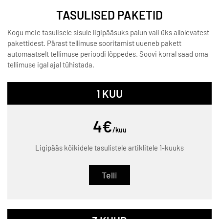
TASULISED PAKETID
Kogu meie tasulisele sisule ligipääsuks palun vali üks allolevatest
pakettidest. Pärast tellimuse sooritamist uueneb pakett
automaatselt tellimuse perioodi lõppedes. Soovi korral saad oma
tellimuse igal ajal tühistada.
1 KUU
4€
/kuu
Ligipääs kõikidele tasulistele artiklitele 1-kuuks
Telli