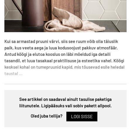
Kui sa armastad pruuni värvi, siis see ruum võib olla täiuslik
paik, kus veeta aega ja luua kodusoojust pakkuv atmosfäär.
Antud köögi ja elutoa kooslus on läbi mõeldud iga detaili
tasandil, et luua tasakaal praktilisuse ja esteetika vahel. Köögi
kesksel kohal on tumepruunid kapid, mis tõusevad esile heledal
taustal ...
See artikkel on saadaval ainult tasulise paketiga
liitunutele. Ligipääsuks vali sobiv pakett allpool.
Oled juba tellija?
LOGI SISSE