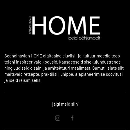
Scandinavian HOME digitaalne eluviisi- ja kultuurimeedia toob
teieni inspireerivaid kodusid, kaasaegseid sisekujundustrende
ning uudiseid disaini ja arhitektuuri maailmast. Samuti leiate siit
maitsvaid retsepte, praktilisi ilunippe, aiaplaneerimise soovitusi
ja ideid reisimiseks.
jälgi meid siin