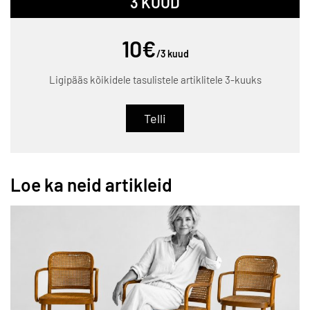
3 KUUD
10€
/3 kuud
Ligipääs kõikidele tasulistele artiklitele 3-kuuks
Telli
Loe ka neid artikleid