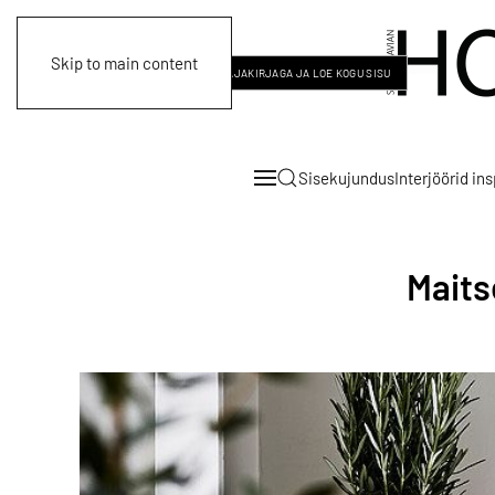
Skip to main content
LOGI SISSE
LIITU MEIE AJAKIRJAGA JA LOE KOGU SISU
Sisekujundus
Interjöörid in
Maits