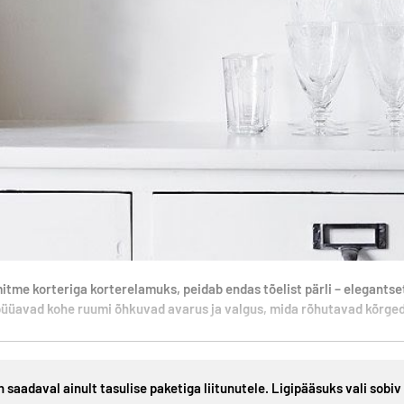
e korteriga korterelamuks, peidab endas tõelist pärli – elegantset, 
püüavad kohe ruumi õhkuvad avarus ja valgus, mida rõhutavad kõrged la
n saadaval ainult tasulise paketiga liitunutele. Ligipääsuks vali sobiv 