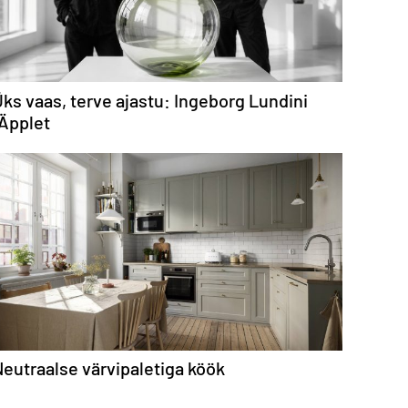
ks vaas, terve ajastu: Ingeborg Lundini
„Äpplet
eutraalse värvipaletiga köök