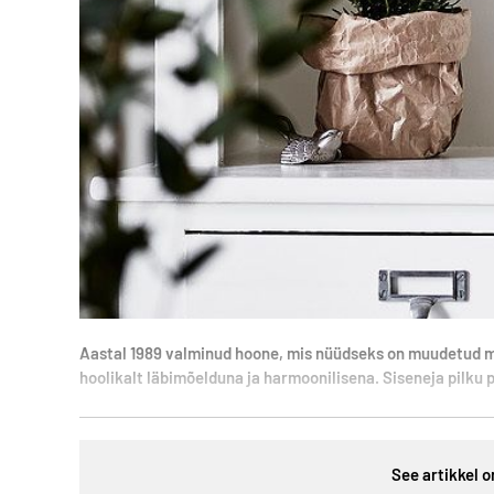
Aastal 1989 valminud hoone, mis nüüdseks on muudetud mitm
hoolikalt läbimõelduna ja harmoonilisena. Siseneja pilku 
See artikkel o