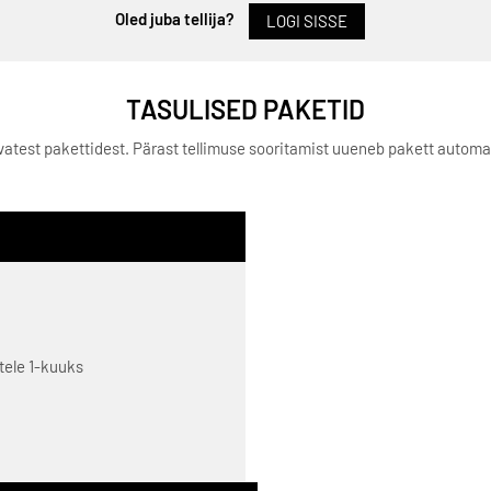
Oled juba tellija?
LOGI SISSE
TASULISED PAKETID
levatest pakettidest. Pärast tellimuse sooritamist uueneb pakett autom
itele 1-kuuks