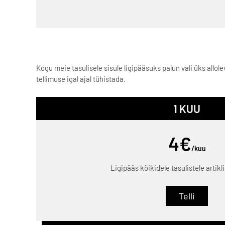
Kogu meie tasulisele sisule ligipääsuks palun vali üks allo
tellimuse igal ajal tühistada.
1 KUU
4€
/kuu
Ligipääs kõikidele tasulistele artikl
Telli