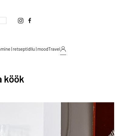
mine | retseptid
Ilu | mood
Travel
a köök