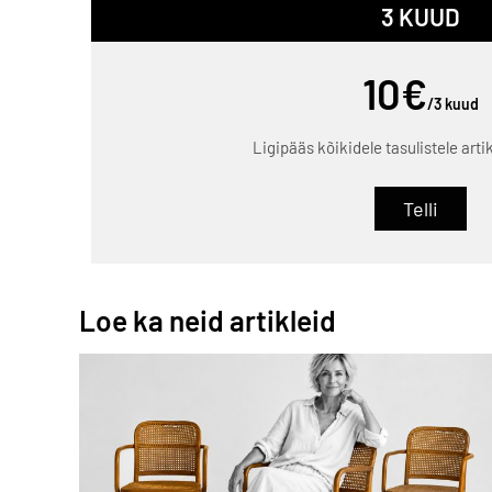
3 KUUD
10€
/3 kuud
Ligipääs kõikidele tasulistele arti
Telli
Loe ka neid artikleid