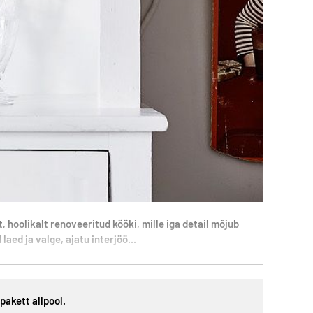
hoolikalt renoveeritud kööki, mille iga detail mõjub
ed ja valge, ajatu interjöö...
pakett allpool.