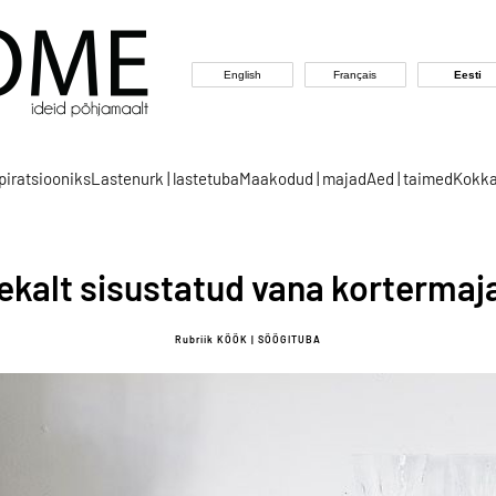
English
Français
Eesti
spiratsiooniks
Lastenurk | lastetuba
Maakodud | majad
Aed | taimed
Kokka
ekalt sisustatud vana kortermaj
Rubriik KÖÖK | SÖÖGITUBA