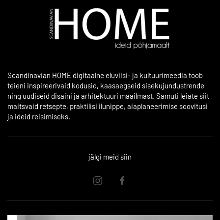
Scandinavian HOME digitaalne eluviisi- ja kultuurimeedia toob
teieni inspireerivaid kodusid, kaasaegseid sisekujundustrende
ning uudiseid disaini ja arhitektuuri maailmast. Samuti leiate siit
maitsvaid retsepte, praktilisi ilunippe, aiaplaneerimise soovitusi
ja ideid reisimiseks.
jälgi meid siin