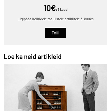
10€
/3 kuud
Ligipääs kõikidele tasulistele artiklitele 3-kuuks
Telli
Loe ka neid artikleid