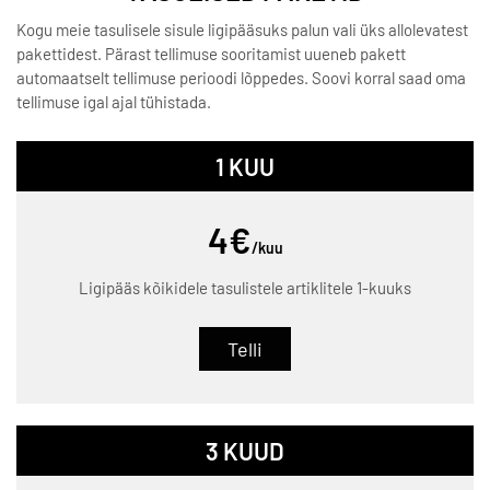
Kogu meie tasulisele sisule ligipääsuks palun vali üks allolevatest
pakettidest. Pärast tellimuse sooritamist uueneb pakett
automaatselt tellimuse perioodi lõppedes. Soovi korral saad oma
tellimuse igal ajal tühistada.
1 KUU
4€
/kuu
Ligipääs kõikidele tasulistele artiklitele 1-kuuks
Telli
3 KUUD