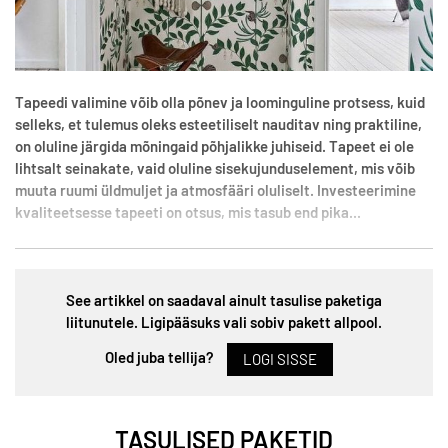
Tapeedi valimine võib olla põnev ja loominguline protsess, kuid
selleks, et tulemus oleks esteetiliselt nauditav ning praktiline,
on oluline järgida mõningaid põhjalikke juhiseid. Tapeet ei ole
lihtsalt seinakate, vaid oluline sisekujunduselement, mis võib
muuta ruumi üldmuljet ja atmosfääri oluliselt. Investeerimine
kvaliteetsesse tapeeti on otsus, mis tasub end pika...
See artikkel on saadaval ainult tasulise paketiga
liitunutele. Ligipääsuks vali sobiv pakett allpool.
Oled juba tellija?
LOGI SISSE
TASULISED PAKETID