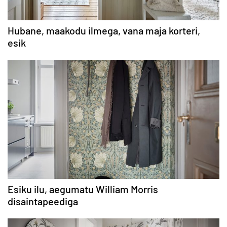
Hubane, maakodu ilmega, vana maja korteri,
esik
Esiku ilu, aegumatu William Morris
disaintapeediga