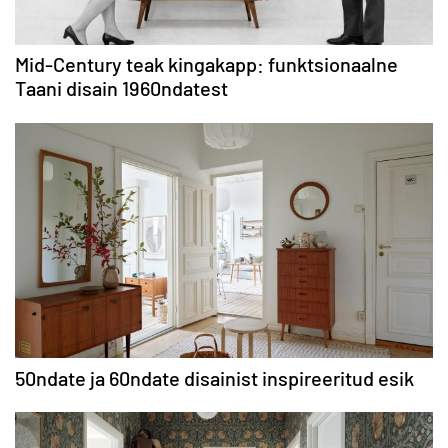
Mid-Century teak kingakapp: funktsionaalne
Taani disain 1960ndatest
50ndate ja 60ndate disainist inspireeritud esik