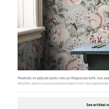
Maakodu on paljude jaoks rahu ja lõõgastuse koht, kus saa
detailid, alates sisustuselementidest kuni värvigammade 
See artikkel o