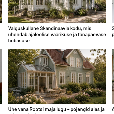
Valgusküllane Skandinaavia kodu, mis
S
ühendab ajaloolise väärikuse ja tänapäevase
hubasuse
Ühe vana Rootsi maja lugu – pojengid aias ja
A