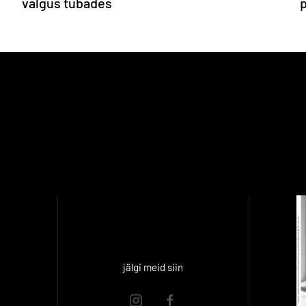
valgus tubades
p
jälgi meid siin