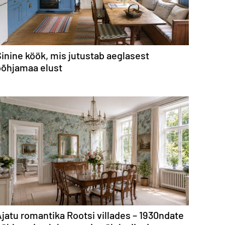
inine köök, mis jutustab aeglasest
põhjamaa elust
jatu romantika Rootsi villades – 1930ndate