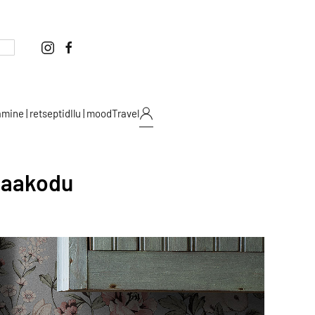
mine | retseptid
Ilu | mood
Travel
maakodu