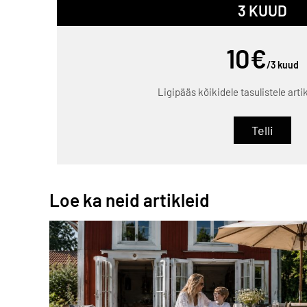
3 KUUD
10€
/3 kuud
Ligipääs kõikidele tasulistele arti
Telli
Loe ka neid artikleid