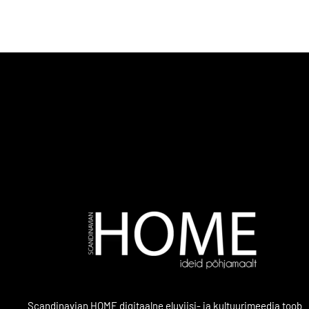
Scandinavian HOME digitaalne eluviisi- ja kultuurimeedia toob