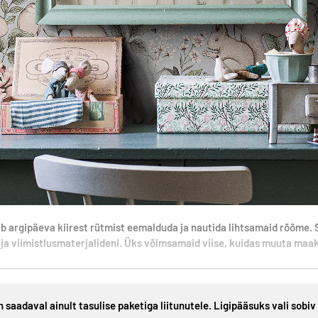
b argipäeva kiirest rütmist eemalduda ja nautida lihtsamaid rõõme. Sel
ja viimistlusmaterjalideni. Üks võimsamaid viise, kuidas muuta maako
n saadaval ainult tasulise paketiga liitunutele. Ligipääsuks vali sobiv 