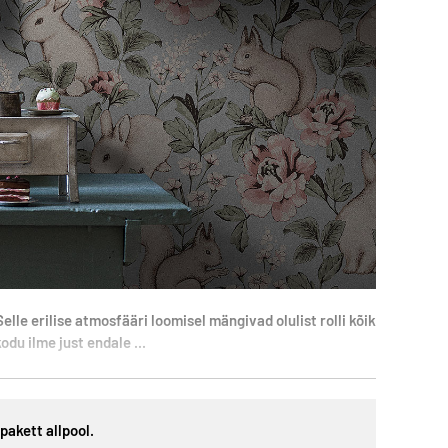
le erilise atmosfääri loomisel mängivad olulist rolli kõik
du ilme just endale ...
pakett allpool.