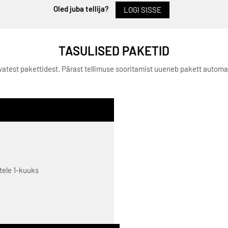
Oled juba tellija?
LOGI SISSE
TASULISED PAKETID
levatest pakettidest. Pärast tellimuse sooritamist uueneb pakett autom
itele 1-kuuks