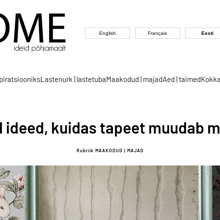
English
Français
Eesti
spiratsiooniks
Lastenurk | lastetuba
Maakodud | majad
Aed | taimed
Kokka
d ideed, kuidas tapeet muudab 
Rubriik MAAKODUD | MAJAD