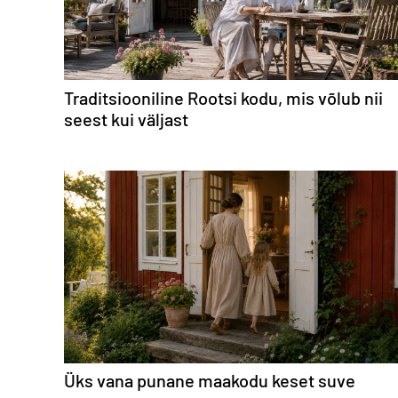
Traditsiooniline Rootsi kodu, mis võlub nii
seest kui väljast
Üks vana punane maakodu keset suve