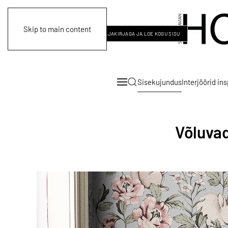
Skip to main content
LOGI SISSE
LIITU MEIE AJAKIRJAGA JA LOE KOGU SISU
Sisekujundus
Interjöörid in
Võluva