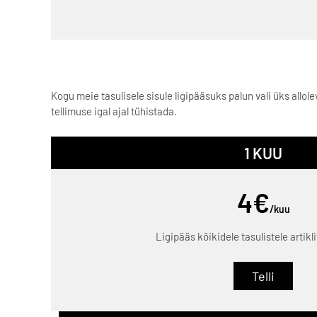
Kogu meie tasulisele sisule ligipääsuks palun vali üks allo
tellimuse igal ajal tühistada.
1 KUU
4€
/kuu
Ligipääs kõikidele tasulistele artikl
Telli