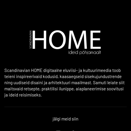
Scandinavian HOME digitaalne eluviisi- ja kultuurimeedia toob
teieni inspireerivaid kodusid, kaasaegseid sisekujundustrende
ning uudiseid disaini ja arhitektuuri maailmast. Samuti leiate siit
maitsvaid retsepte, praktilisi ilunippe, aiaplaneerimise soovitusi
ja ideid reisimiseks.
jälgi meid siin