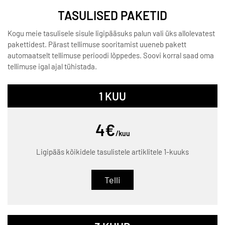
TASULISED PAKETID
Kogu meie tasulisele sisule ligipääsuks palun vali üks allolevatest
pakettidest. Pärast tellimuse sooritamist uueneb pakett
automaatselt tellimuse perioodi lõppedes. Soovi korral saad oma
tellimuse igal ajal tühistada.
1 KUU
4€
/kuu
Ligipääs kõikidele tasulistele artiklitele 1-kuuks
Telli