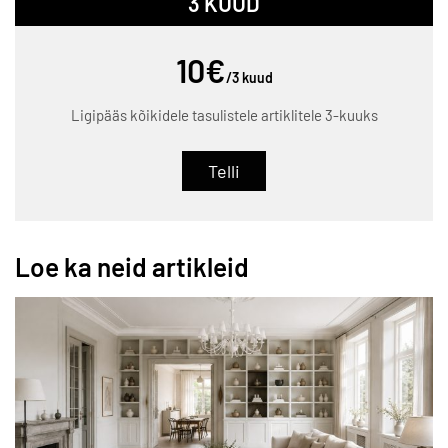
3 KUUD
10€
/3 kuud
Ligipääs kõikidele tasulistele artiklitele 3-kuuks
Telli
Loe ka neid artikleid