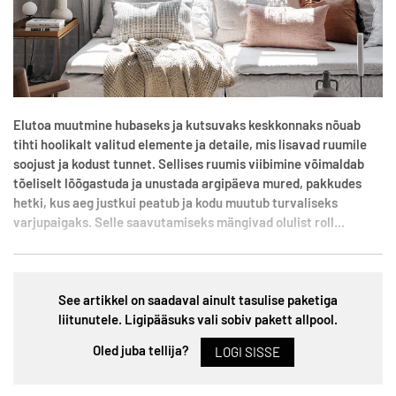
Elutoa muutmine hubaseks ja kutsuvaks keskkonnaks nõuab
tihti hoolikalt valitud elemente ja detaile, mis lisavad ruumile
soojust ja kodust tunnet. Sellises ruumis viibimine võimaldab
tõeliselt lõõgastuda ja unustada argipäeva mured, pakkudes
hetki, kus aeg justkui peatub ja kodu muutub turvaliseks
varjupaigaks. Selle saavutamiseks mängivad olulist roll...
See artikkel on saadaval ainult tasulise paketiga
liitunutele. Ligipääsuks vali sobiv pakett allpool.
Oled juba tellija?
LOGI SISSE